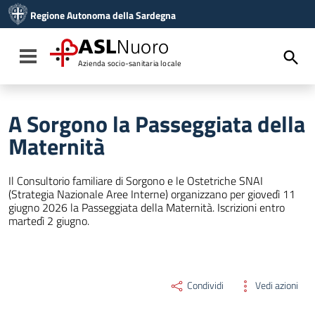
Vai ai contenuti
Regione Autonoma della Sardegna
Vai al menu di navigazione
Vai al footer
ASL
Nuoro
Toggle navigation
Azienda socio-sanitaria locale
A Sorgono la Passeggiata della
Maternità
Il Consultorio familiare di Sorgono e le Ostetriche SNAI
(Strategia Nazionale Aree Interne) organizzano per giovedì 11
giugno 2026 la Passeggiata della Maternità. Iscrizioni entro
martedì 2 giugno.
Condividi
Vedi azioni