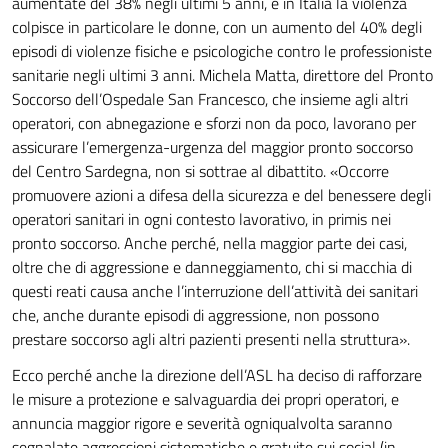
aumentate del 38% negli ultimi 5 anni, e in Italia la violenza
colpisce in particolare le donne, con un aumento del 40% degli
episodi di violenze fisiche e psicologiche contro le professioniste
sanitarie negli ultimi 3 anni. Michela Matta, direttore del Pronto
Soccorso dell’Ospedale San Francesco, che insieme agli altri
operatori, con abnegazione e sforzi non da poco, lavorano per
assicurare l’emergenza-urgenza del maggior pronto soccorso
del Centro Sardegna, non si sottrae al dibattito. «Occorre
promuovere azioni a difesa della sicurezza e del benessere degli
operatori sanitari in ogni contesto lavorativo, in primis nei
pronto soccorso. Anche perché, nella maggior parte dei casi,
oltre che di aggressione e danneggiamento, chi si macchia di
questi reati causa anche l’interruzione dell’attività dei sanitari
che, anche durante episodi di aggressione, non possono
prestare soccorso agli altri pazienti presenti nella struttura».
Ecco perché anche la direzione dell’ASL ha deciso di rafforzare
le misure a protezione e salvaguardia dei propri operatori, e
annuncia maggior rigore e severità ogniqualvolta saranno
segnalate aggressioni sistematiche e gratuite sui social (in