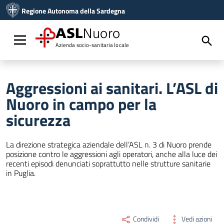
Vai ai contenuti
Regione Autonoma della Sardegna
Vai al menu di navigazione
Vai al footer
ASL
Nuoro
Toggle navigation
Azienda socio-sanitaria locale
Aggressioni ai sanitari. L’ASL di
Nuoro in campo per la
sicurezza
La direzione strategica aziendale dell’ASL n. 3 di Nuoro prende
posizione contro le aggressioni agli operatori, anche alla luce dei
recenti episodi denunciati soprattutto nelle strutture sanitarie
in Puglia.
Condividi
Vedi azioni