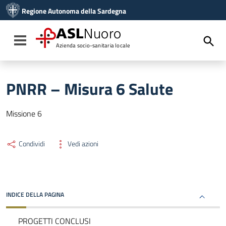
Vai ai contenuti
Regione Autonoma della Sardegna
Vai al menu di navigazione
Vai al footer
ASL
Nuoro
Toggle navigation
Azienda socio-sanitaria locale
PNRR – Misura 6 Salute
Missione 6
Condividi
Vedi azioni
INDICE DELLA PAGINA
PROGETTI CONCLUSI