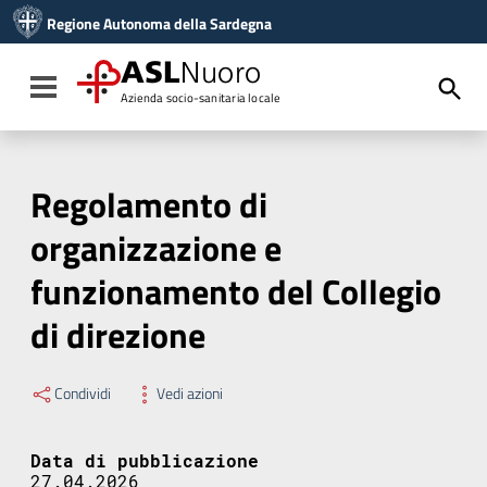
Vai ai contenuti
Regione Autonoma della Sardegna
Vai al menu di navigazione
Vai al footer
ASL
Nuoro
Toggle navigation
Azienda socio-sanitaria locale
Regolamento di
organizzazione e
funzionamento del Collegio
di direzione
Condividi
Vedi azioni
Data di pubblicazione
27.04.2026