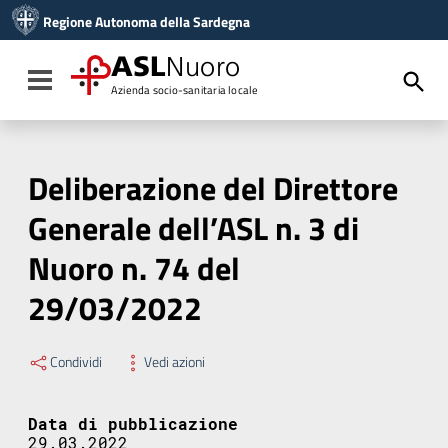
Vai ai contenuti
Regione Autonoma della Sardegna
Vai al menu di navigazione
Vai al footer
ASL
Nuoro
Toggle navigation
Azienda socio-sanitaria locale
Deliberazione del Direttore
Generale dell’ASL n. 3 di
Nuoro n. 74 del
29/03/2022
Condividi
Vedi azioni
Data di pubblicazione
29.03.2022