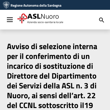
Vai ai contenuti
Regione Autonoma della Sardegna
Vai al menu di navigazione
Vai al footer
ASL
Nuoro
Toggle navigation
Azienda socio-sanitaria locale
Avviso di selezione interna
per il conferimento di un
incarico di sostituzione di
Direttore del Dipartimento
dei Servizi della ASL n. 3 di
Nuoro, ai sensi dell’art. 22
del CCNL sottoscritto il19