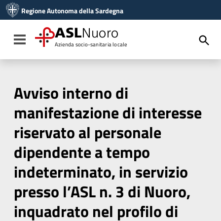
Vai ai contenuti
Regione Autonoma della Sardegna
Vai al menu di navigazione
Vai al footer
ASL
Nuoro
Toggle navigation
Azienda socio-sanitaria locale
Avviso interno di
manifestazione di interesse
riservato al personale
dipendente a tempo
indeterminato, in servizio
presso l’ASL n. 3 di Nuoro,
inquadrato nel profilo di