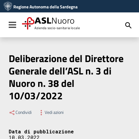
Vai ai contenuti
Regione Autonoma della Sardegna
Vai al menu di navigazione
Vai al footer
ASL
Nuoro
Toggle navigation
Azienda socio-sanitaria locale
Deliberazione del Direttore
Generale dell’ASL n. 3 di
Nuoro n. 38 del
10/03/2022
Condividi
Vedi azioni
Data di pubblicazione
10.03.2022