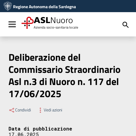
Vai ai contenuti
Regione Autonoma della Sardegna
Vai al menu di navigazione
Vai al footer
ASL
Nuoro
Toggle navigation
Azienda socio-sanitaria locale
Deliberazione del
Commissario Straordinario
Asl n.3 di Nuoro n. 117 del
17/06/2025
Condividi
Vedi azioni
Data di pubblicazione
17.06.2025