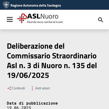
Vai ai contenuti
Regione Autonoma della Sardegna
Vai al menu di navigazione
Vai al footer
ASL
Nuoro
Toggle navigation
Azienda socio-sanitaria locale
Deliberazione del
Commissario Straordinario
Asl n. 3 di Nuoro n. 135 del
19/06/2025
Condividi
Vedi azioni
Data di pubblicazione
19.06.2025