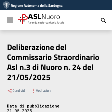
Vai ai contenuti
Regione Autonoma della Sardegna
Vai al menu di navigazione
Vai al footer
ASL
Nuoro
Toggle navigation
Azienda socio-sanitaria locale
Deliberazione del
Commissario Straordinario
Asl n.3 di Nuoro n. 24 del
21/05/2025
Condividi
Vedi azioni
Data di pubblicazione
21.05.2025