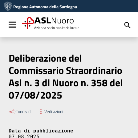
Vai ai contenuti
Regione Autonoma della Sardegna
Vai al menu di navigazione
Vai al footer
ASL
Nuoro
Toggle navigation
Azienda socio-sanitaria locale
Deliberazione del
Commissario Straordinario
Asl n. 3 di Nuoro n. 358 del
07/08/2025
Condividi
Vedi azioni
Data di pubblicazione
07.08.2025