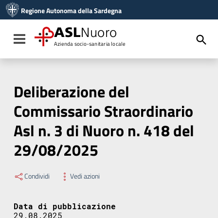
Vai ai contenuti
Regione Autonoma della Sardegna
Vai al menu di navigazione
Vai al footer
ASL
Nuoro
Toggle navigation
Azienda socio-sanitaria locale
Deliberazione del
Commissario Straordinario
Asl n. 3 di Nuoro n. 418 del
29/08/2025
Condividi
Vedi azioni
Data di pubblicazione
29.08.2025