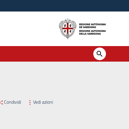
sario Straordinario Asl n. 3 di Nuoro n. 634 del 24/10/2025
Condividi
Vedi azioni