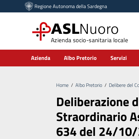
Vai ai contenuti
Regione Autonoma della Sardegna
Vai al menu di navigazione
Vai al footer
ASL
Nuoro
Azienda socio-sanitaria locale
Submenu
Azienda
Albo Pretorio
Servizi
Home
/
Albo Pretorio
/
Delibere del C
Deliberazione 
Straordinario As
634 del 24/10