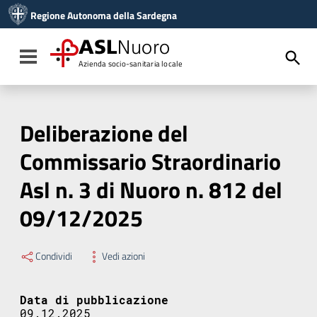
Vai ai contenuti
Regione Autonoma della Sardegna
Vai al menu di navigazione
Vai al footer
ASL
Nuoro
Toggle navigation
Azienda socio-sanitaria locale
Deliberazione del
Commissario Straordinario
Asl n. 3 di Nuoro n. 812 del
09/12/2025
Condividi
Vedi azioni
Data di pubblicazione
09.12.2025