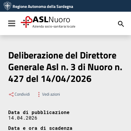
Vai ai contenuti
Regione Autonoma della Sardegna
Vai al menu di navigazione
Vai al footer
ASL
Nuoro
Toggle navigation
Azienda socio-sanitaria locale
Deliberazione del Direttore
Generale Asl n. 3 di Nuoro n.
427 del 14/04/2026
Condividi
Vedi azioni
Data di pubblicazione
14.04.2026
Data e ora di scadenza