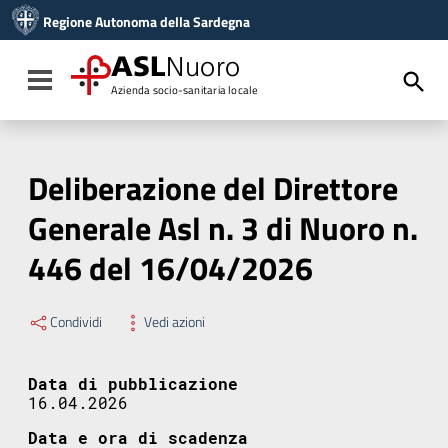
Vai ai contenuti
Regione Autonoma della Sardegna
Vai al menu di navigazione
Vai al footer
ASL
Nuoro
Toggle navigation
Azienda socio-sanitaria locale
Deliberazione del Direttore
Generale Asl n. 3 di Nuoro n.
446 del 16/04/2026
Condividi
Vedi azioni
Data di pubblicazione
16.04.2026
Data e ora di scadenza