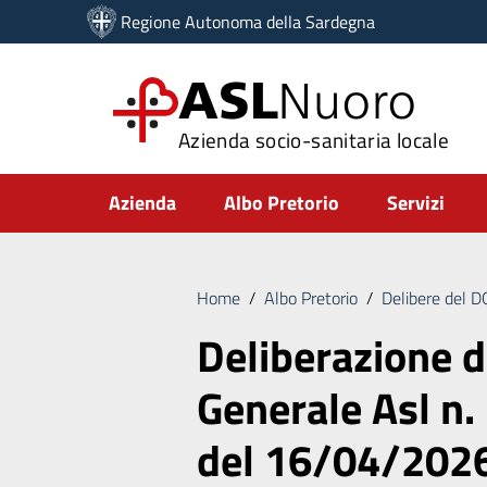
Vai ai contenuti
Regione Autonoma della Sardegna
Vai al menu di navigazione
Vai al footer
ASL
Nuoro
Azienda socio-sanitaria locale
Submenu
Azienda
Albo Pretorio
Servizi
Home
/
Albo Pretorio
/
Delibere del 
Deliberazione d
Generale Asl n.
del 16/04/202