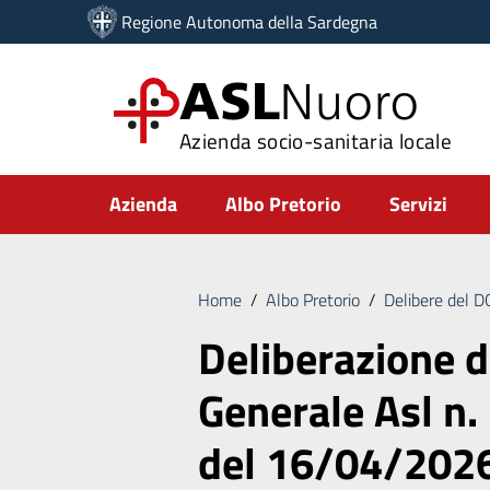
Vai ai contenuti
Regione Autonoma della Sardegna
Vai al menu di navigazione
Vai al footer
ASL
Nuoro
Azienda socio-sanitaria locale
Submenu
Azienda
Albo Pretorio
Servizi
Home
/
Albo Pretorio
/
Delibere del 
Deliberazione d
Generale Asl n.
del 16/04/202