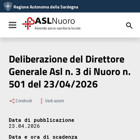
Vai ai contenuti
Regione Autonoma della Sardegna
Vai al menu di navigazione
Vai al footer
ASL
Nuoro
Toggle navigation
Azienda socio-sanitaria locale
Deliberazione del Direttore
Generale Asl n. 3 di Nuoro n.
501 del 23/04/2026
Condividi
Vedi azioni
Data di pubblicazione
23.04.2026
Data e ora di scadenza