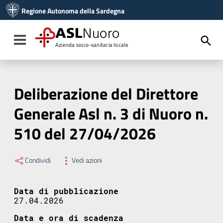
Vai ai contenuti
Regione Autonoma della Sardegna
Vai al menu di navigazione
Vai al footer
ASL
Nuoro
Toggle navigation
Azienda socio-sanitaria locale
Deliberazione del Direttore
Generale Asl n. 3 di Nuoro n.
510 del 27/04/2026
Condividi
Vedi azioni
Data di pubblicazione
27.04.2026
Data e ora di scadenza