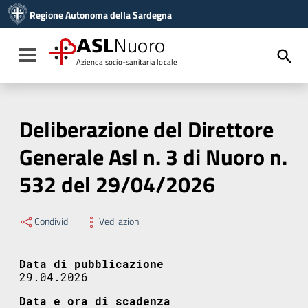
Vai ai contenuti
Regione Autonoma della Sardegna
Vai al menu di navigazione
Vai al footer
ASL
Nuoro
Toggle navigation
Azienda socio-sanitaria locale
Deliberazione del Direttore
Generale Asl n. 3 di Nuoro n.
532 del 29/04/2026
Condividi
Vedi azioni
Data di pubblicazione
29.04.2026
Data e ora di scadenza