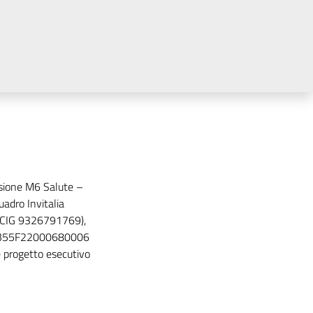
ssione M6 Salute –
adro Invitalia
 (CIG 9326791769),
: B55F22000680006
progetto esecutivo