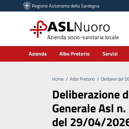
Vai ai contenuti
Regione Autonoma della Sardegna
Vai al menu di navigazione
Vai al footer
ASL
Nuoro
Azienda socio-sanitaria locale
Submenu
Azienda
Albo Pretorio
Servizi
Home
/
Albo Pretorio
/
Delibere del 
Deliberazione d
Generale Asl n.
del 29/04/202