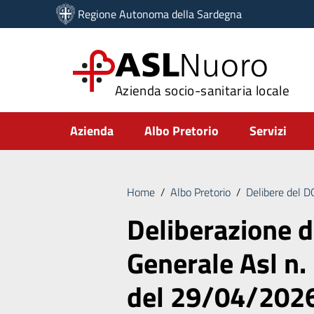
Vai ai contenuti
Regione Autonoma della Sardegna
Vai al menu di navigazione
Vai al footer
ASL
Nuoro
Azienda socio-sanitaria locale
Submenu
Azienda
Albo Pretorio
Servizi
Home
/
Albo Pretorio
/
Delibere del 
Deliberazione d
Generale Asl n.
del 29/04/202