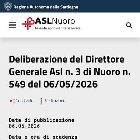
Vai ai contenuti
Regione Autonoma della Sardegna
Vai al menu di navigazione
Vai al footer
ASL
Nuoro
Toggle navigation
Azienda socio-sanitaria locale
Deliberazione del Direttore
Generale Asl n. 3 di Nuoro n.
549 del 06/05/2026
Condividi
Vedi azioni
Data di pubblicazione
06.05.2026
Data e ora di scadenza