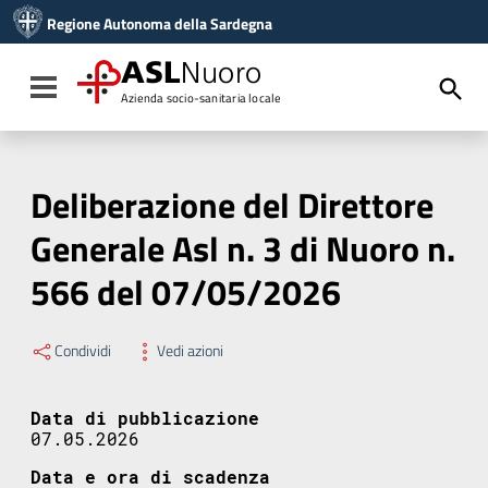
Vai ai contenuti
Regione Autonoma della Sardegna
Vai al menu di navigazione
Vai al footer
ASL
Nuoro
Toggle navigation
Azienda socio-sanitaria locale
Deliberazione del Direttore
Generale Asl n. 3 di Nuoro n.
566 del 07/05/2026
Condividi
Vedi azioni
Data di pubblicazione
07.05.2026
Data e ora di scadenza