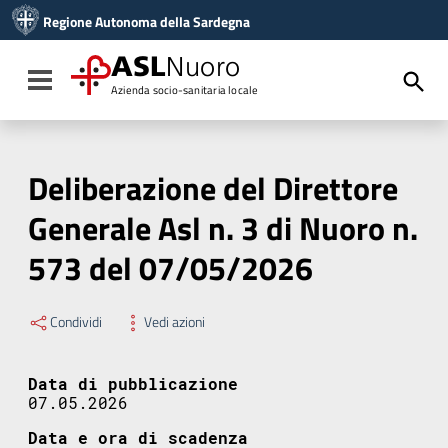
Vai ai contenuti
Regione Autonoma della Sardegna
Vai al menu di navigazione
Vai al footer
ASL
Nuoro
Toggle navigation
Azienda socio-sanitaria locale
Deliberazione del Direttore
Generale Asl n. 3 di Nuoro n.
573 del 07/05/2026
Condividi
Vedi azioni
Data di pubblicazione
07.05.2026
Data e ora di scadenza