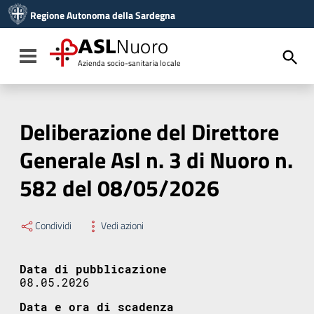
Vai ai contenuti
Regione Autonoma della Sardegna
Vai al menu di navigazione
Vai al footer
ASL
Nuoro
Toggle navigation
Azienda socio-sanitaria locale
Deliberazione del Direttore
Generale Asl n. 3 di Nuoro n.
582 del 08/05/2026
Condividi
Vedi azioni
Data di pubblicazione
08.05.2026
Data e ora di scadenza