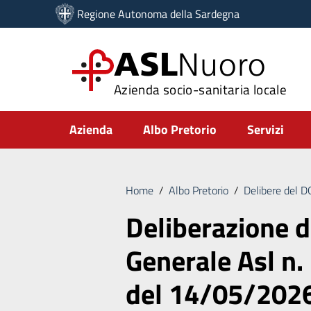
Vai ai contenuti
Regione Autonoma della Sardegna
Vai al menu di navigazione
Vai al footer
ASL
Nuoro
Azienda socio-sanitaria locale
Submenu
Azienda
Albo Pretorio
Servizi
Home
/
Albo Pretorio
/
Delibere del 
Deliberazione d
Generale Asl n.
del 14/05/202