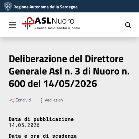
Vai ai contenuti
Regione Autonoma della Sardegna
Vai al menu di navigazione
Vai al footer
ASL
Nuoro
Toggle navigation
Azienda socio-sanitaria locale
Deliberazione del Direttore
Generale Asl n. 3 di Nuoro n.
600 del 14/05/2026
Condividi
Vedi azioni
Data di pubblicazione
14.05.2026
Data e ora di scadenza