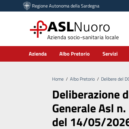
Vai ai contenuti
Regione Autonoma della Sardegna
Vai al menu di navigazione
Vai al footer
ASL
Nuoro
Azienda socio-sanitaria locale
Submenu
Azienda
Albo Pretorio
Servizi
Home
/
Albo Pretorio
/
Delibere del 
Deliberazione d
Generale Asl n.
del 14/05/202