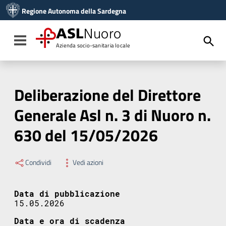
Vai ai contenuti
Regione Autonoma della Sardegna
Vai al menu di navigazione
Vai al footer
ASL
Nuoro
Toggle navigation
Azienda socio-sanitaria locale
Deliberazione del Direttore
Generale Asl n. 3 di Nuoro n.
630 del 15/05/2026
Condividi
Vedi azioni
Data di pubblicazione
15.05.2026
Data e ora di scadenza