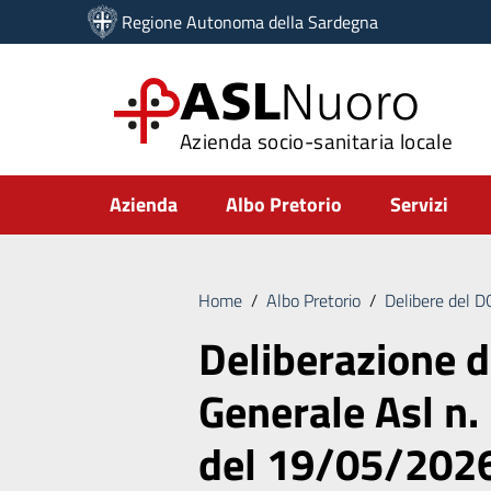
Vai ai contenuti
Regione Autonoma della Sardegna
Vai al menu di navigazione
Vai al footer
ASL
Nuoro
Azienda socio-sanitaria locale
Submenu
Azienda
Albo Pretorio
Servizi
Home
/
Albo Pretorio
/
Delibere del 
Deliberazione d
Generale Asl n.
del 19/05/202