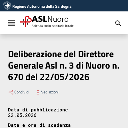
Vai ai contenuti
Regione Autonoma della Sardegna
Vai al menu di navigazione
Vai al footer
ASL
Nuoro
Toggle navigation
Azienda socio-sanitaria locale
Deliberazione del Direttore
Generale Asl n. 3 di Nuoro n.
670 del 22/05/2026
Condividi
Vedi azioni
Data di pubblicazione
22.05.2026
Data e ora di scadenza