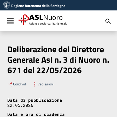
Vai ai contenuti
Regione Autonoma della Sardegna
Vai al menu di navigazione
Vai al footer
ASL
Nuoro
Toggle navigation
Azienda socio-sanitaria locale
Deliberazione del Direttore
Generale Asl n. 3 di Nuoro n.
671 del 22/05/2026
Condividi
Vedi azioni
Data di pubblicazione
22.05.2026
Data e ora di scadenza