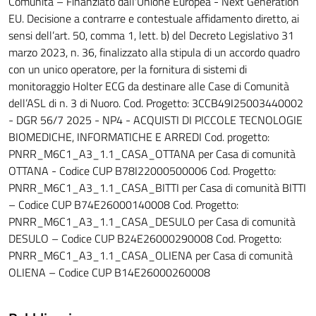
Comunità – Finanziato dall'Unione Europea - Next Generation
EU. Decisione a contrarre e contestuale affidamento diretto, ai
sensi dell’art. 50, comma 1, lett. b) del Decreto Legislativo 31
marzo 2023, n. 36, finalizzato alla stipula di un accordo quadro
con un unico operatore, per la fornitura di sistemi di
monitoraggio Holter ECG da destinare alle Case di Comunità
dell’ASL di n. 3 di Nuoro. Cod. Progetto: 3CCB49I25003440002
- DGR 56/7 2025 - NP4 - ACQUISTI DI PICCOLE TECNOLOGIE
BIOMEDICHE, INFORMATICHE E ARREDI Cod. progetto:
PNRR_M6C1_A3_1.1_CASA_OTTANA per Casa di comunità
OTTANA - Codice CUP B78I22000500006 Cod. Progetto:
PNRR_M6C1_A3_1.1_CASA_BITTI per Casa di comunità BITTI
– Codice CUP B74E26000140008 Cod. Progetto:
PNRR_M6C1_A3_1.1_CASA_DESULO per Casa di comunità
DESULO – Codice CUP B24E26000290008 Cod. Progetto:
PNRR_M6C1_A3_1.1_CASA_OLIENA per Casa di comunità
OLIENA – Codice CUP B14E26000260008