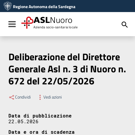
Vai ai contenuti
Regione Autonoma della Sardegna
Vai al menu di navigazione
Vai al footer
ASL
Nuoro
Toggle navigation
Azienda socio-sanitaria locale
Deliberazione del Direttore
Generale Asl n. 3 di Nuoro n.
672 del 22/05/2026
Condividi
Vedi azioni
Data di pubblicazione
22.05.2026
Data e ora di scadenza