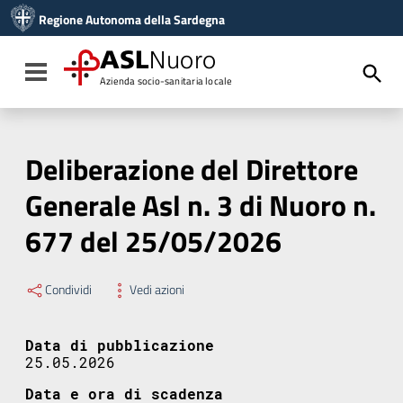
Vai ai contenuti
Regione Autonoma della Sardegna
Vai al menu di navigazione
Vai al footer
ASL
Nuoro
Toggle navigation
Azienda socio-sanitaria locale
Deliberazione del Direttore
Generale Asl n. 3 di Nuoro n.
677 del 25/05/2026
Condividi
Vedi azioni
Data di pubblicazione
25.05.2026
Data e ora di scadenza