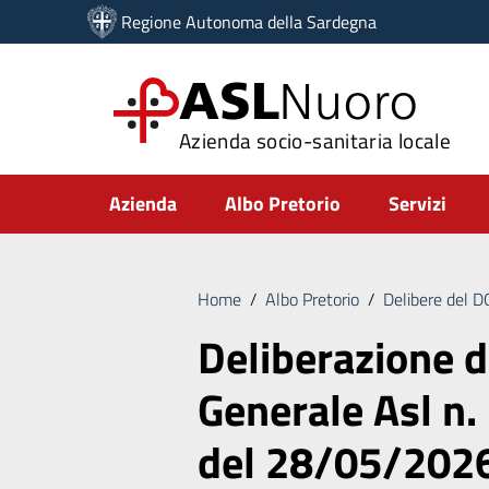
Vai ai contenuti
Regione Autonoma della Sardegna
Vai al menu di navigazione
Vai al footer
ASL
Nuoro
Azienda socio-sanitaria locale
Submenu
Azienda
Albo Pretorio
Servizi
Home
/
Albo Pretorio
/
Delibere del 
Deliberazione d
Generale Asl n.
del 28/05/202