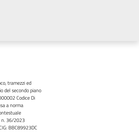
oco, tramezzi ed
dio del secondo piano
000002 Codice Di
sa a norma
contestuale
s. n. 36/2023
l CIG: BBC89923DC