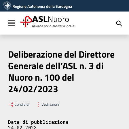
Vai ai contenuti
Regione Autonoma della Sardegna
Vai al menu di navigazione
Vai al footer
ASL
Nuoro
Toggle navigation
Azienda socio-sanitaria locale
Deliberazione del Direttore
Generale dell’ASL n. 3 di
Nuoro n. 100 del
24/02/2023
Condividi
Vedi azioni
Data di pubblicazione
24.02.2023