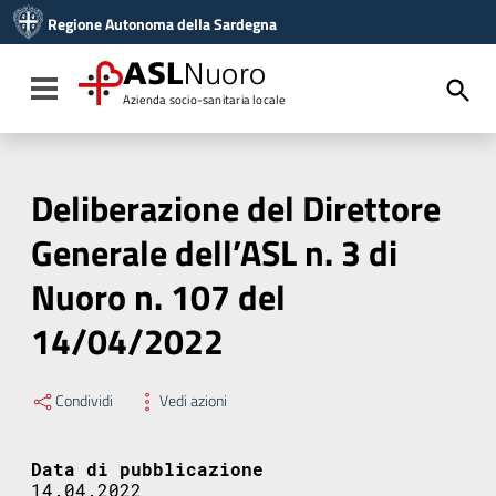
Vai ai contenuti
Regione Autonoma della Sardegna
Vai al menu di navigazione
Vai al footer
ASL
Nuoro
Toggle navigation
Azienda socio-sanitaria locale
Deliberazione del Direttore
Generale dell’ASL n. 3 di
Nuoro n. 107 del
14/04/2022
Condividi
Vedi azioni
Data di pubblicazione
14.04.2022