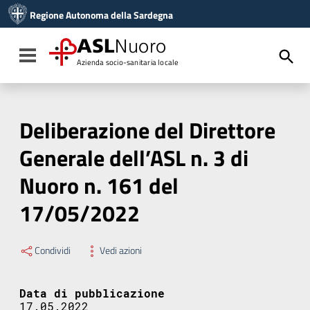
Vai ai contenuti
Regione Autonoma della Sardegna
Vai al menu di navigazione
Vai al footer
ASL
Nuoro
Toggle navigation
Azienda socio-sanitaria locale
Deliberazione del Direttore
Generale dell’ASL n. 3 di
Nuoro n. 161 del
17/05/2022
Condividi
Vedi azioni
Data di pubblicazione
17.05.2022