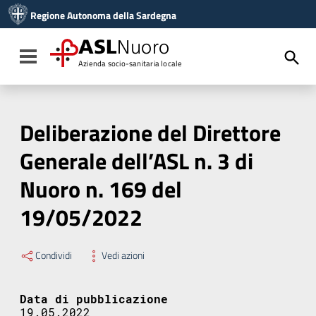
Vai ai contenuti
Regione Autonoma della Sardegna
Vai al menu di navigazione
Vai al footer
ASL
Nuoro
Toggle navigation
Azienda socio-sanitaria locale
Deliberazione del Direttore
Generale dell’ASL n. 3 di
Nuoro n. 169 del
19/05/2022
Condividi
Vedi azioni
Data di pubblicazione
19.05.2022