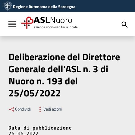
Vai ai contenuti
Regione Autonoma della Sardegna
Vai al menu di navigazione
Vai al footer
ASL
Nuoro
Toggle navigation
Azienda socio-sanitaria locale
Deliberazione del Direttore
Generale dell’ASL n. 3 di
Nuoro n. 193 del
25/05/2022
Condividi
Vedi azioni
Data di pubblicazione
25.05.2022