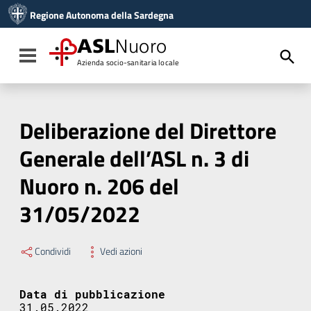
Vai ai contenuti
Regione Autonoma della Sardegna
Vai al menu di navigazione
Vai al footer
ASL
Nuoro
Toggle navigation
Azienda socio-sanitaria locale
Deliberazione del Direttore
Generale dell’ASL n. 3 di
Nuoro n. 206 del
31/05/2022
Condividi
Vedi azioni
Data di pubblicazione
31.05.2022