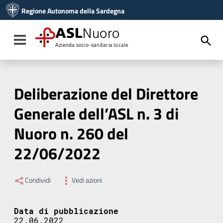
Vai ai contenuti
Regione Autonoma della Sardegna
Vai al menu di navigazione
Vai al footer
ASL
Nuoro
Toggle navigation
Azienda socio-sanitaria locale
Deliberazione del Direttore
Generale dell’ASL n. 3 di
Nuoro n. 260 del
22/06/2022
Condividi
Vedi azioni
Data di pubblicazione
22.06.2022