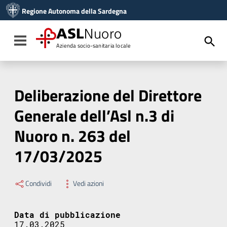
Vai ai contenuti
Regione Autonoma della Sardegna
Vai al menu di navigazione
Vai al footer
ASL
Nuoro
Toggle navigation
Azienda socio-sanitaria locale
Deliberazione del Direttore
Generale dell’Asl n.3 di
Nuoro n. 263 del
17/03/2025
Condividi
Vedi azioni
Data di pubblicazione
17.03.2025