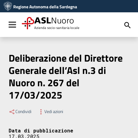
Vai ai contenuti
Regione Autonoma della Sardegna
Vai al menu di navigazione
Vai al footer
ASL
Nuoro
Toggle navigation
Azienda socio-sanitaria locale
Deliberazione del Direttore
Generale dell’Asl n.3 di
Nuoro n. 267 del
17/03/2025
Condividi
Vedi azioni
Data di pubblicazione
17.03.2025