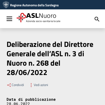
Vai ai contenuti
Regione Autonoma della Sardegna
Vai al menu di navigazione
Vai al footer
ASL
Nuoro
Toggle navigation
Azienda socio-sanitaria locale
Deliberazione del Direttore
Generale dell’ASL n. 3 di
Nuoro n. 268 del
28/06/2022
Condividi
Vedi azioni
Data di pubblicazione
28.06.2022