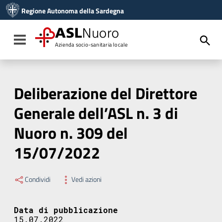
Vai ai contenuti
Regione Autonoma della Sardegna
Vai al menu di navigazione
Vai al footer
ASL
Nuoro
Toggle navigation
Azienda socio-sanitaria locale
Deliberazione del Direttore
Generale dell’ASL n. 3 di
Nuoro n. 309 del
15/07/2022
Condividi
Vedi azioni
Data di pubblicazione
15.07.2022