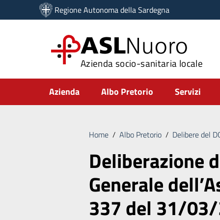
Vai ai contenuti
Regione Autonoma della Sardegna
Vai al menu di navigazione
Vai al footer
ASL
Nuoro
Azienda socio-sanitaria locale
Submenu
Azienda
Albo Pretorio
Servizi
Home
/
Albo Pretorio
/
Delibere del 
Deliberazione d
Generale dell’As
337 del 31/03